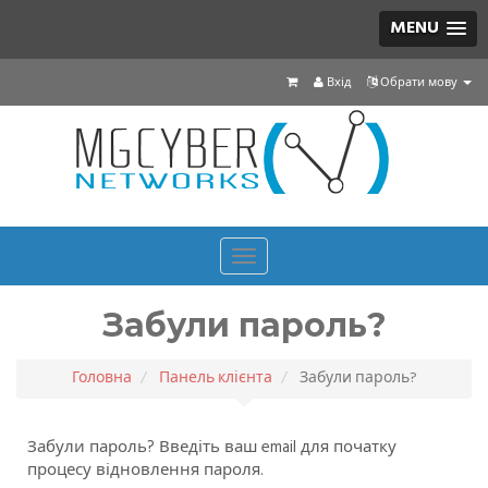
MENU
Вхід
Обрати мову
Toggle
navigation
Забули пароль?
Головна
Панель клієнта
Забули пароль?
Забули пароль? Введіть ваш email для початку
процесу відновлення пароля.