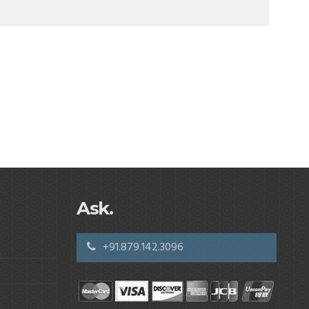
Ask.
+91.879.142.3096