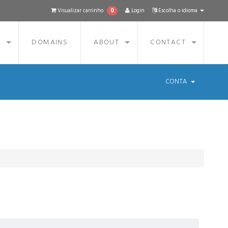
0
Visualizar carrinho
Login
Escolha o idioma
S
DOMAINS
ABOUT
CONTACT
CONTA