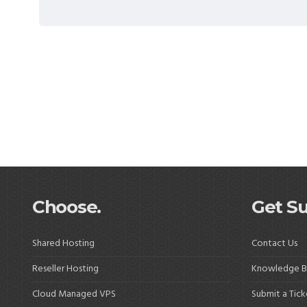
Choose.
Get Su
Shared Hosting
Contact Us
Reseller Hosting
Knowledge B
Cloud Managed VPS
Submit a Tick