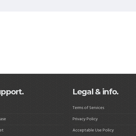
pport.
Legal & info.
Terms of Services
ase
Privacy Policy
et
Acceptable Use Policy