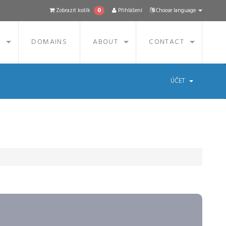
0
Zobrazit košík
Přihlášení
Choose language
S
DOMAINS
ABOUT
CONTACT
ÚČET