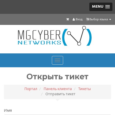
MENU
Вход
Выбор языка
Toggle
navigation
Открыть тикет
Портал
Панель клиента
Тикеты
Отправить тикет
Имя